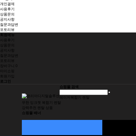
개인결제
사용후기
상품문의
공지사항
질문과답변
포토리뷰
회원메뉴
사용후기
상품문의
공지사항
질문과답변
포토리뷰
장바구니
0
마이쇼핑
회원가입
로그인
쇼핑몰 검색
레이저복합기 렌탈
무한 잉크젯 복합기 렌탈
강력추천 렌탈 상품
쇼핑몰 배너
[렌탈]레이저 소형복
컬러 레이저 소형복
흑백 레이저 소형복