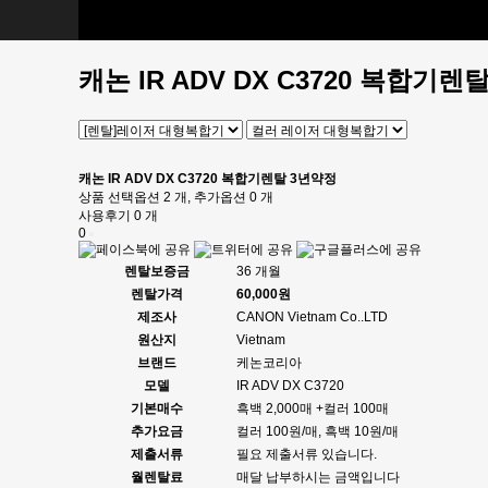
[판매]소모품
토너, 카트리지
캐논 IR ADV DX C3720 복합기
캐논 IR ADV DX C3720 복합기렌탈 3년약정
상품 선택옵션 2 개, 추가옵션 0 개
사용후기 0 개
0
렌탈보증금
36 개월
렌탈가격
60,000원
제조사
CANON Vietnam Co..LTD
원산지
Vietnam
브랜드
케논코리아
모델
IR ADV DX C3720
기본매수
흑백 2,000매 +컬러 100매
추가요금
컬러 100원/매, 흑백 10원/매
제출서류
필요 제출서류 있습니다.
월렌탈료
매달 납부하시는 금액입니다