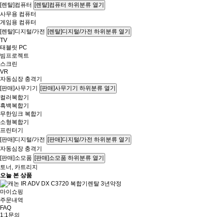
[렌탈]컴퓨터
[렌탈]컴퓨터 하위분류 열기
사무용 컴퓨터
게임용 컴퓨터
[렌탈]디지털/가전
[렌탈]디지털/가전 하위분류 열기
TV
태블릿 PC
빔프로젝트
스크린
VR
자동심장 충격기
[판매]사무기기
[판매]사무기기 하위분류 열기
컬러복합기
흑백복합기
무한잉크 복합기
소형복합기
프린터기
[판매]디지털/가전
[판매]디지털/가전 하위분류 열기
자동심장 충격기
[판매]소모품
[판매]소모품 하위분류 열기
토너, 카트리지
오늘 본 상품
마이쇼핑
주문내역
FAQ
1:1문의