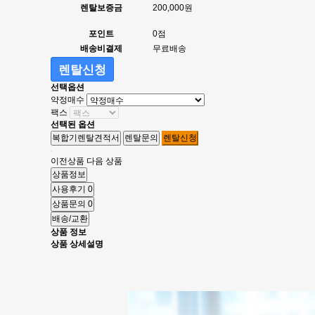
렌탈보증금
200,000원
포인트
0점
배송비결제
무료배송
렌탈신청
선택옵션
약정매수
팩스
선택된 옵션
복합기렌탈견적서
렌탈문의
렌탈신청
이전상품
다음 상품
상품정보
사용후기
0
상품문의
0
배송/교환
상품 정보
상품 상세설명