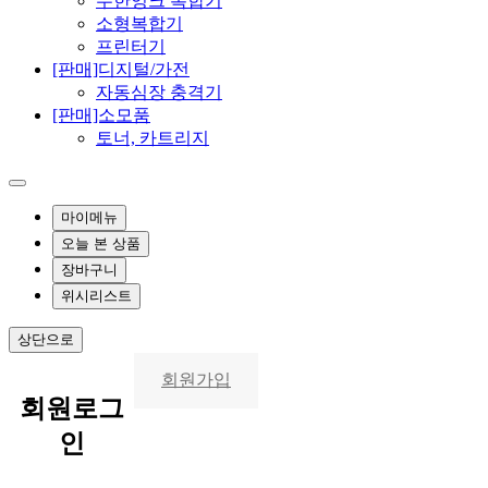
무한잉크 복합기
소형복합기
프린터기
[판매]디지털/가전
자동심장 충격기
[판매]소모품
토너, 카트리지
마이메뉴
오늘 본 상품
장바구니
위시리스트
상단으로
회원가입
회원
로그
인