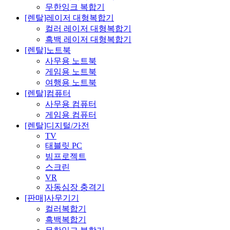
무한잉크 복합기
[렌탈]레이저 대형복합기
컬러 레이저 대형복합기
흑백 레이저 대형복합기
[렌탈]노트북
사무용 노트북
게임용 노트북
여행용 노트북
[렌탈]컴퓨터
사무용 컴퓨터
게임용 컴퓨터
[렌탈]디지털/가전
TV
태블릿 PC
빔프로젝트
스크린
VR
자동심장 충격기
[판매]사무기기
컬러복합기
흑백복합기