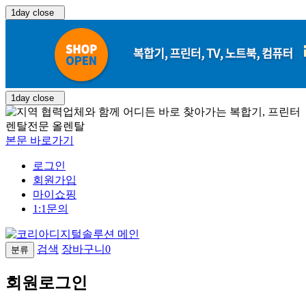
1day close
1day close
본문 바로가기
로그인
회원가입
마이쇼핑
1:1문의
검색
장바구니
0
분류
회원로그인