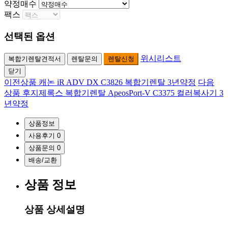
약정매수
팩스
선택된 옵션
위시리스트
복합기렌탈견적서
렌탈문의
렌탈신청
닫기
이전상품
캐논 iR ADV DX C3826 복합기렌탈 3년약정
다음
상품
후지제록스 복합기렌탈 ApeosPort-V C3375 컬러복사기 3
년약정
상품정보
사용후기
0
상품문의
0
배송/교환
상품 정보
상품 상세설명