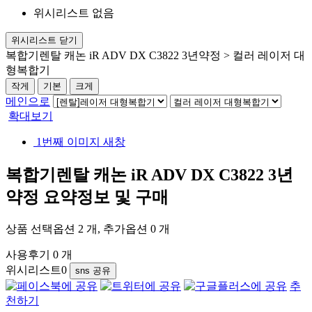
위시리스트 없음
위시리스트 닫기
복합기렌탈 캐논 iR ADV DX C3822 3년약정 > 컬러 레이저 대
형복합기
작게
기본
크게
메인으로
확대보기
1번째 이미지 새창
복합기렌탈 캐논 iR ADV DX C3822 3년
약정
요약정보 및 구매
상품 선택옵션 2 개, 추가옵션 0 개
사용후기 0 개
위시리스트
0
sns 공유
추
천하기