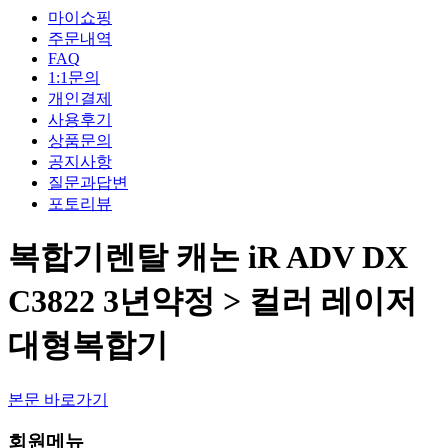
마이쇼핑
주문내역
FAQ
1:1문의
개인결제
사용후기
상품문의
공지사항
질문과답변
포토리뷰
복합기렌탈 캐논 iR ADV DX
C3822 3년약정 > 컬러 레이저
대형복합기
본문 바로가기
회원메뉴