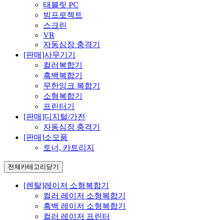
태블릿 PC
빔프로젝트
스크린
VR
자동심장 충격기
[판매]사무기기
컬러복합기
흑백복합기
무한잉크 복합기
소형복합기
프린터기
[판매]디지털/가전
자동심장 충격기
[판매]소모품
토너, 카트리지
전체카테고리
닫기
[렌탈]레이저 소형복합기
컬러 레이저 소형복합기
흑백 레이저 소형복합기
컬러 레이저 프린터