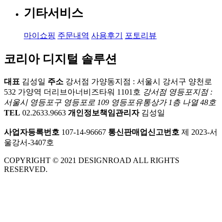
기타서비스
마이쇼핑
주문내역
사용후기
포토리뷰
코리아 디지털 솔루션
대표
김성일
주소
강서점 가양동지점 : 서울시 강서구 양천로
532 가양역 더리브아너비즈타워 1101호
강서점 영등포지점 :
서울시 영등포구 영등포로 109 영등포유통상가 1층 나열 48호
TEL
02.2633.9663
개인정보책임관리자
김성일
사업자등록번호
107-14-96667
통신판매업신고번호
제 2023-서
울강서-3407호
COPYRIGHT © 2021 DESIGNROAD ALL RIGHTS
RESERVED.