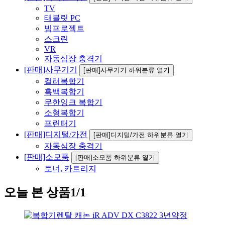
TV
태블릿 PC
빔프로젝트
스크린
VR
자동심장 충격기
[판매]사무기기
[판매]사무기기 하위분류 열기
컬러복합기
흑백복합기
무한잉크 복합기
소형복합기
프린터기
[판매]디지털/가전
[판매]디지털/가전 하위분류 열기
자동심장 충격기
[판매]소모품
[판매]소모품 하위분류 열기
토너, 카트리지
오늘 본 상품
1/1